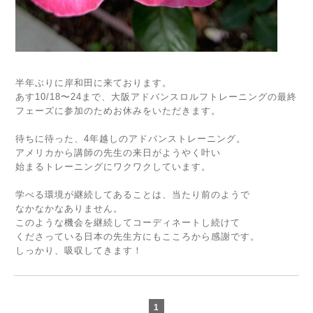
半年ぶりに岸和田に来ております。
あす10/18〜24まで、大阪アドバンスロルフトレーニングの最終
フェーズに参加のためお休みをいただきます。
待ちに待った、4年越しのアドバンストレーニング。
アメリカから講師の先生の来日がようやく叶い
始まるトレーニングにワクワクしています。
学べる環境が継続してあることは、当たり前のようで
なかなかなありません。
このような機会を継続してコーディネートし続けて
くださっている日本の先生方にもこころから感謝です。
しっかり、吸収してきます！
1