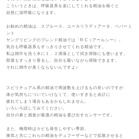
こういうときは、呼吸器系を楽にしてくれる精油を嗅ぐと
自然に深呼吸になります。
お勧めの精油は、スプルース、ユーカリラディアータ、ペパーミ
ント
ヤングリビングのブレンド精油では「R.C（アールシー）」
気分も呼吸器系もすっきりさせてくれる精油です。
私は雑巾を洗う水に１．２滴落として拭き掃除にも使います。
部屋もすっきり香るし、自分も吸いながら掃除できます。
それに雑巾が臭くならないんですよ♪
スピリチュアル系の精油で周波数を上げるもの良いのですが
体が気持ちについていけなくて、使いすぎると余計に
疲れてしまう場合もあるかもしれません。
いろいろ試してみてください。
自分の鼻と感覚が最適の精油を選び出すセンサーです。
また、梅雨時はカビも発生しやすい季節。
換気と共にこれらの精油をデュフーザーなどで拡散させると