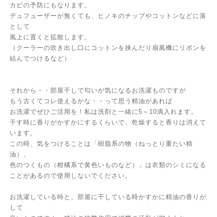
カビの予防にもなります。
デュフューザーが無くても、ヒノキのチップやコットンなどに落
として
風上に置くと拡散します。
（クーラーの吹き出し口にコットンを挟んだり扇風機にリボンを
結んでつけるなど）
それから・・部屋干しで匂いが気になるお洗濯ものですが
もう古くてコレ使えるかな・・って思う精油があれば
お洗濯でぜひご活用を！私は洗剤と一緒に5～10滴入れます。
干す時に香りがかすかにするくらいで、乾燥すると香りは消えて
います。
この時、気をつけることは「樹脂系の物（ねっとり重たい精
油）、
色のつくもの（柑橘系で黄色いものなど）」は衣類のシミになる
ことがあるので使用しないでください。
お洗濯している時と、部屋に干している時かすかに精油の香りが
して