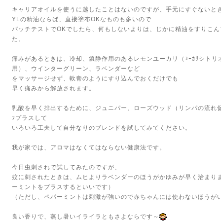
キャリアオイルを使うに越したことはないのですが、手元にすぐないと
YLの精油ならば、直接塗布OKなものも多いので
パッチテストでOKでしたら、何もしないよりは、じかに精油をすりこ
た。
痛みがあるときは、冷却、鎮静作用のあるレモンユーカリ（ﾕｰｶﾘシト
用）、ウインターグリーン、ラベンダーなど
をマッサージせず、軟膏のようにすり込んでおくだけでも
早く痛みから解放されます。
乳酸を早く排出するために、ジュニパー、ローズウッド（リンパの流れ
ﾌプラスして
いろいろ工夫して自分なりのブレンドを試してみてください。
我が家では、アロマはなくてはならない健康法です。
今日虫刺されで試してみたのですが、
蚊に刺されたときは、ムヒよりラベンダーのほうがかゆみが早く治まり
ーミントをプラスするといいです）
（ただし、ペパーミントは刺激が強いので赤ちゃんには使わないほうが
良い香りで、蒸し暑いイライラともさよならです～