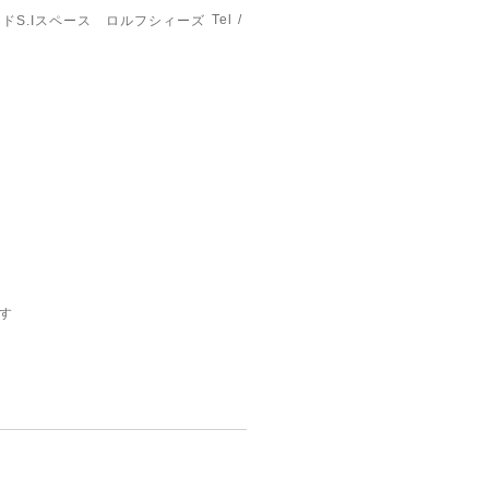
Tel /
ドS.Iスペース ロルフシィーズ
す