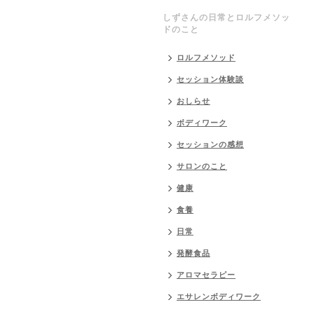
しずさんの日常とロルフメソッ
ドのこと
ロルフメソッド
セッション体験談
おしらせ
ボディワーク
セッションの感想
サロンのこと
健康
食養
日常
発酵食品
アロマセラピー
エサレンボディワーク