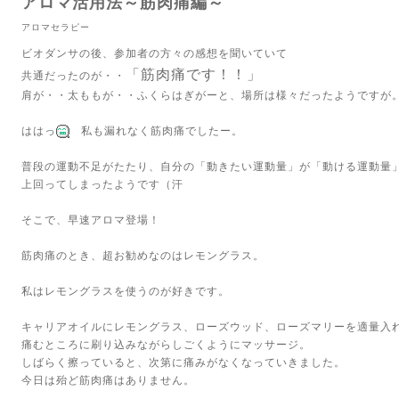
アロマ活用法～筋肉痛編～
アロマセラピー
ビオダンサの後、参加者の方々の感想を聞いていて
「筋肉痛です！！」
共通だったのが・・
肩が・・太ももが・・ふくらはぎがーと、場所は様々だったようですが
ははっ
私も漏れなく筋肉痛でしたー。
普段の運動不足がたたり、自分の「動きたい運動量」が「動ける運動量
上回ってしまったようです（汗
そこで、早速アロマ登場！
筋肉痛のとき、超お勧めなのはレモングラス。
私はレモングラスを使うのが好きです。
キャリアオイルにレモングラス、ローズウッド、ローズマリーを適量入
痛むところに刷り込みながらしごくようにマッサージ。
しばらく擦っていると、次第に痛みがなくなっていきました。
今日は殆ど筋肉痛はありません。