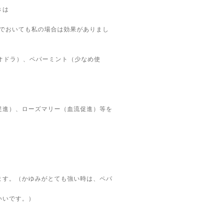
きは
んでおいても私の場合は効果がありまし
リオドラ）、ペパーミント（少なめ使
促進）、ローズマリー（血流促進）等を
ます。（かゆみがとても強い時は、ペパ
いいです。）