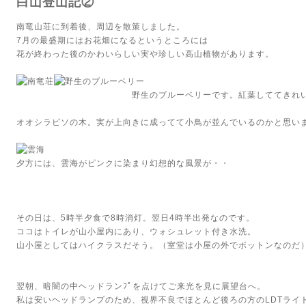
白山登山記②
南竜山荘に到着後、周辺を散策しました。
7月の最盛期にはお花畑になるというところには
花が終わった後のかわいらしい実や珍しい高山植物があります。
野生のブルーベリーです。紅葉しててきれい
オオシラビソの木。実が上向きに成ってて小鳥が並んでいるのかと思い
夕方には、雲海がピンクに染まり幻想的な風景が・・
その日は、5時半夕食で8時消灯。翌日4時半出発なのです。
ココはトイレが山小屋内にあり、ウォシュレット付き水洗。
山小屋としてはハイクラスだそう。（室堂は小屋の外でボットンなのだ
翌朝、暗闇の中ヘッドランﾌﾟを点けてご来光を見に展望台へ。
私は安いヘッドランプのため、視界不良でほとんど後ろの方のLDTライ