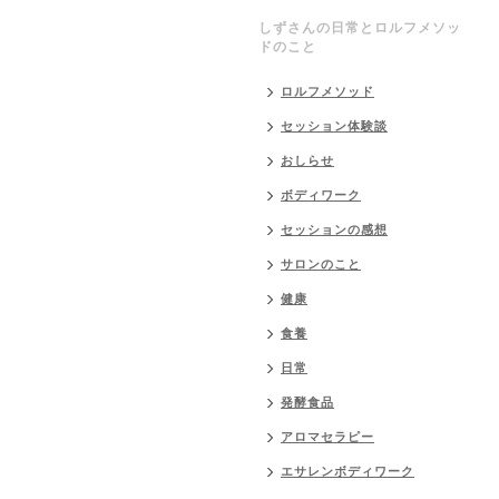
しずさんの日常とロルフメソッ
ドのこと
ロルフメソッド
セッション体験談
おしらせ
ボディワーク
セッションの感想
サロンのこと
健康
食養
日常
発酵食品
アロマセラピー
エサレンボディワーク