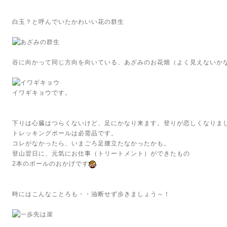
白玉？と呼んでいたかわいい花の群生
谷に向かって同じ方向を向いている、あざみのお花畑（よく見えないか
イワギキョウです。
下りは心臓はつらくないけど、足にかなり来ます。登りが恋しくなりま
トレッキングポールは必需品です。
コレがなかったら、いまごろ足腰立たなかったかも。
登山翌日に、元気にお仕事（トリートメント）ができたもの
2本のポールのおかげです
時にはこんなことろも・・油断せず歩きましょう～！