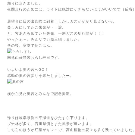
頼りに歩きました。
夜間歩行のためには、ライトは絶対にケチらないほうがいいです（反省
展望台に日の出真際に到着！しかしガスがかかり見えないっ。
楽しみにしてたご来光が・・涙。
と、皆あきらめていた矢先、一瞬ガスの切れ間が！！！
やったぁ～。みんなで万歳三唱しました。
その後、室堂で朝ごはん。
南竜山荘特製ちらし寿司です。
いよいよ奥の宮へGO！
感動の奥の宮参りを果たしましたー。
横から見た奥宮とみんなで記念撮影。
帰りは岐阜県側の平瀬道をひたすら下ります。
ブナ林が多く、石川県側とまた風景が違います。
こちらのほうが紅葉がキレイで、高山植物の花々も多く残っていました