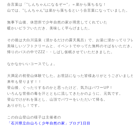
合言葉は「”しんちゃんになるぞー”」＝崖から落ちるな！
山では、”しんちゃん”は崖から落ちるという合言葉になっていました。
無事下山後、休憩所で少年自然の家が用意してくれていた
暖かいピラフいただき、美味しく平らげました。
その後は大白川温泉（浸かるだけの露天風呂）で、お湯に浸かってりフ
美味しいソフトクリームと、イベントでやってた無料のそばをいただき
帰りのバスの中でZZZ・・しばし仮眠させていただきました。
なかなかいいコースでしょ。
大満足の初登山体験でした。お世話になった皆様ありがとうございまし
来年も登ります！！
登山後、ぐったりするのかと思ったけど、気力はパワーUP！
いろんな世俗の毒を汗とともに流してきたかのように、元気です。
登山でけがれを落とし、山頂でパワーをいただいて帰る。
ありがたし！です。
この白山登山の様子は主催者の
「石川県立白山ろく少年自然の家」ブログ1日目