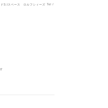
Tel /
ドS.Iスペース ロルフシィーズ
す