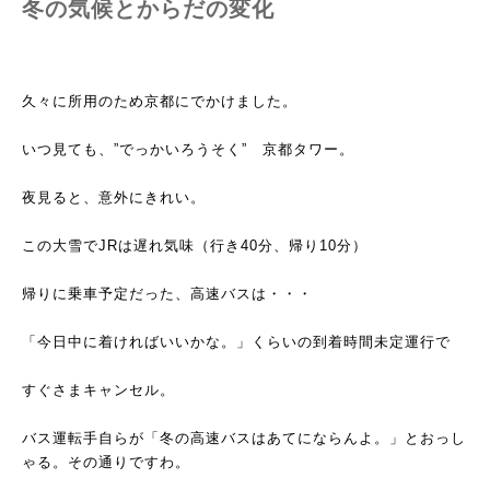
冬の気候とからだの変化
久々に所用のため京都にでかけました。
いつ見ても、”でっかいろうそく” 京都タワー。
夜見ると、意外にきれい。
この大雪でJRは遅れ気味（行き40分、帰り10分）
帰りに乗車予定だった、高速バスは・・・
「今日中に着ければいいかな。」くらいの到着時間未定運行で
すぐさまキャンセル。
バス運転手自らが「冬の高速バスはあてにならんよ。」とおっし
ゃる。その通りですわ。