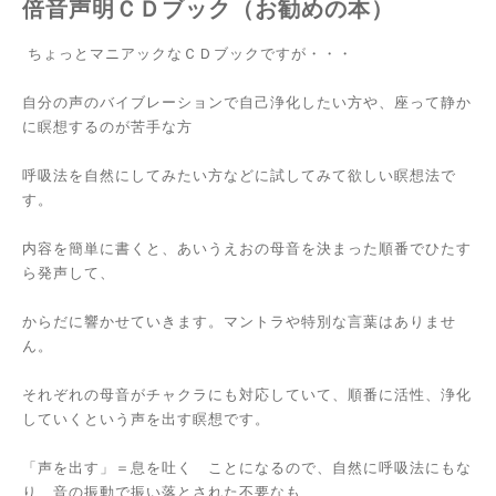
倍音声明ＣＤブック（お勧めの本）
ちょっとマニアックなＣＤブックですが・・・
自分の声のバイブレーションで自己浄化したい方や、座って静か
に瞑想するのが苦手な方
呼吸法を自然にしてみたい方などに試してみて欲しい瞑想法で
す。
内容を簡単に書くと、あいうえおの母音を決まった順番でひたす
ら発声して、
からだに響かせていきます。マントラや特別な言葉はありませ
ん。
それぞれの母音がチャクラにも対応していて、順番に活性、浄化
していくという声を出す瞑想です。
「声を出す」＝息を吐く ことになるので、自然に呼吸法にもな
り、音の振動で振い落とされた不要なも