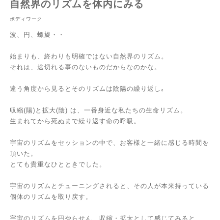
自然界のリズムを体内にみる
ボディワーク
波、円、螺旋・・
始まりも、終わりも明確ではない自然界のリズム。
それは、途切れる事のないものだからなのかな。
違う角度から見るとそのリズムは陰陽の繰り返し｡
収縮(陽)と拡大(陰) は、一番身近な私たちの生命リズム。
生まれてから死ぬまで繰り返す命の呼吸。
宇宙のリズムをセッションの中で、お客様と一緒に感じる時間を
頂いた。
とても貴重なひとときでした。
宇宙のリズムとチューニングされると、その人が本来持っている
個体のリズムを取り戻す。
宇宙のリズムを円やらせん、収縮・拡大として感じてみると