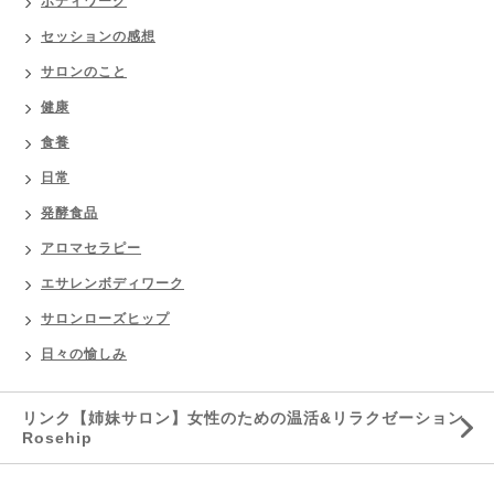
ボディワーク
セッションの感想
サロンのこと
健康
食養
日常
発酵食品
アロマセラピー
エサレンボディワーク
サロンローズヒップ
日々の愉しみ
リンク【姉妹サロン】女性のための温活&リラクゼーション
Rosehip