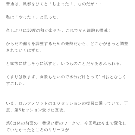
普通は、風邪をひくと「しまった！」なのだが・・
私は「やった！」と思った。
久しぶりに38度の熱が出せた。これでがん細胞も撲滅！
からだの偏りを調整するための発熱だから、どこかがきっと調整
されていくはずだ。
と家族に嬉しそうに話すと、いつものことだがあきれられる。
くすりは飲まず、食欲もないので水分だけとって1日おとなしく
すごした。
いま、ロルフメソッドの１０セッションの復習に通っていて、丁
度、第5セッション受けた直後。
第6は体の前面の一番深い所のワークで、今回私は今まで変化し
ていなかったところのリリースが