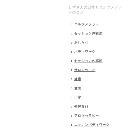
しずさんの日常とロルフメソッ
ドのこと
ロルフメソッド
セッション体験談
おしらせ
ボディワーク
セッションの感想
サロンのこと
健康
食養
日常
発酵食品
アロマセラピー
エサレンボディワーク