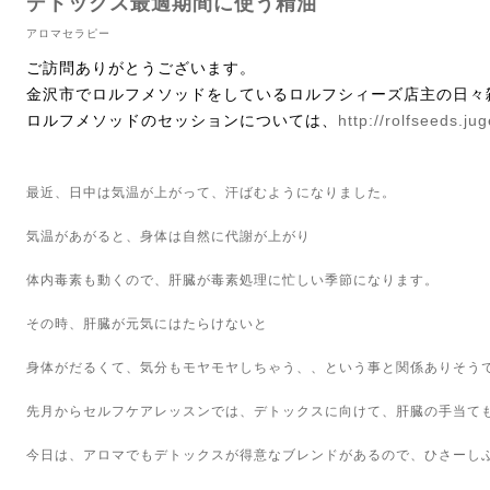
デトックス最適期間に使う精油
アロマセラピー
ご訪問ありがとうございます。
金沢市でロルフメソッドをしているロルフシィーズ店主の日々
ロルフメソッドのセッションについては、
http://rolfseeds.ju
最近、日中は気温が上がって、汗ばむようになりました。
気温があがると、身体は自然に代謝が上がり
体内毒素も動くので、肝臓が毒素処理に忙しい季節になります。
その時、肝臓が元気にはたらけないと
身体がだるくて、気分もモヤモヤしちゃう、、という事と関係ありそう
先月からセルフケアレッスンでは、デトックスに向けて、肝臓の手当て
今日は、アロマでもデトックスが得意なブレンドがあるので、ひさーし