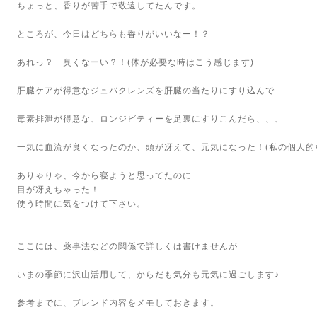
ちょっと、香りが苦手で敬遠してたんです。
ところが、今日はどちらも香りがいいなー！？
あれっ？ 臭くなーい？！(体が必要な時はこう感じます)
肝臓ケアが得意なジュバクレンズを肝臓の当たりにすり込んで
毒素排泄が得意な、ロンジビティーを足裏にすりこんだら、、、
一気に血流が良くなったのか、頭が冴えて、元気になった！(私の個人的
ありゃりゃ、今から寝ようと思ってたのに
目が冴えちゃった！
使う時間に気をつけて下さい。
ここには、薬事法などの関係で詳しくは書けませんが
いまの季節に沢山活用して、からだも気分も元気に過ごします♪
参考までに、ブレンド内容をメモしておきます。