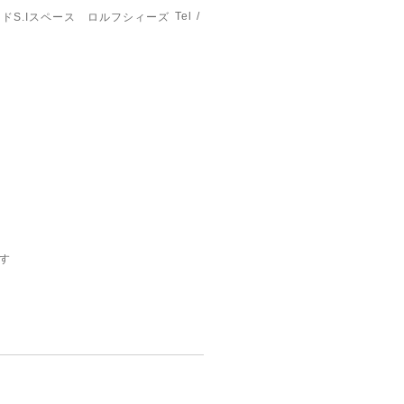
Tel /
ドS.Iスペース ロルフシィーズ
す