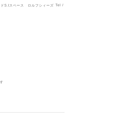
Tel /
ドS.Iスペース ロルフシィーズ
す