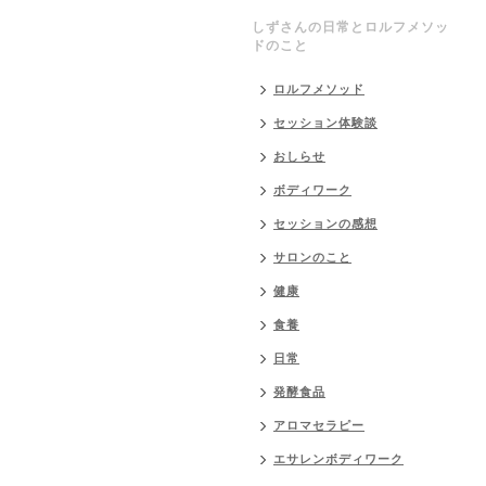
しずさんの日常とロルフメソッ
ドのこと
ロルフメソッド
セッション体験談
おしらせ
ボディワーク
セッションの感想
サロンのこと
健康
食養
日常
発酵食品
アロマセラピー
エサレンボディワーク