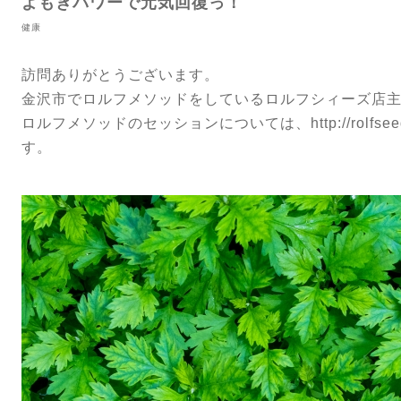
よもぎパワーで元気回復っ！
健康
訪問ありがとうございます。
金沢市でロルフメソッドをしているロルフシィーズ店
ロルフメソッドのセッションについては、
http://rolfse
す。